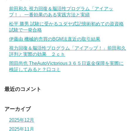
前田和久 視力回復＆脳活性プログラム「アイアッ
プ！」 一番効果のある実践方法と実績
松平 勝男 試験に受かるユダヤ式記憶術初めての資資格
試験で一発合格
伊藤由 機械的売買のBGM法直近の取引結果
視力回復＆脳活性プログラム「アイアップ！」前田和久
評判と実際の効果 ２ｃｈ
岡田尚也 TheAutoVictorious３６５日返金保障を実際に
検証してみると？口コミ
最近のコメント
アーカイブ
2025年12月
2025年11月