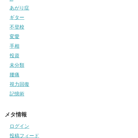
あがり症
ギター
不登校
変愛
手相
投資
未分類
腰痛
視力回復
記憶術
メタ情報
ログイン
投稿フィード