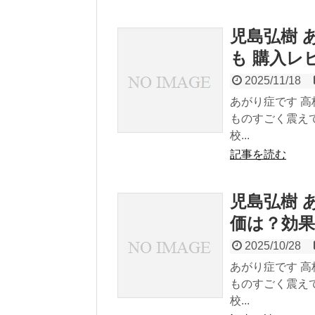
児島弘樹 
も 購入レ
2025/11/18
あがり症です 
ものすごく震え
校...
記事を読む
児島弘樹 
価は？効
2025/10/28
あがり症です 
ものすごく震え
校...