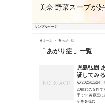
美奈 野菜スープが
サンプルページ
ホーム
あがり症
あがり症
一覧
児島弘樹 
証してみ
2025/11/24
20歳代の女性で
手です 美容室に
記事を読む