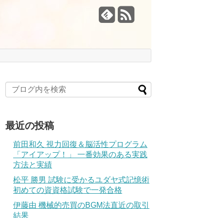
最近の投稿
前田和久 視力回復＆脳活性プログラム
「アイアップ！」 一番効果のある実践
方法と実績
松平 勝男 試験に受かるユダヤ式記憶術
初めての資資格試験で一発合格
伊藤由 機械的売買のBGM法直近の取引
結果