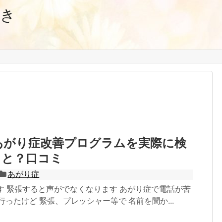
好き
あがり症改善プログラムを実際に検
ると？口コミ
あがり症
す 緊張すると声がでなくなります あがり症で電話が苦
行ったけど 緊張、プレッシャー等で 名前を聞か...