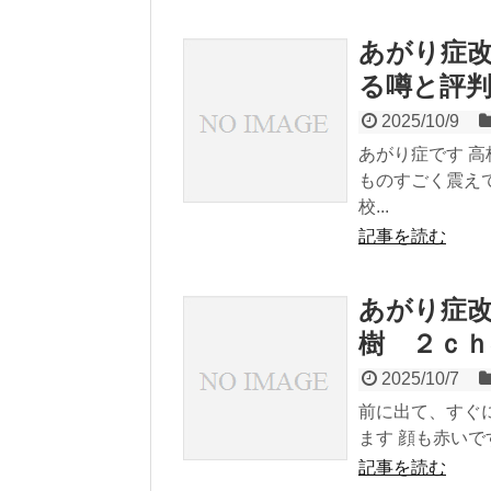
あがり症
る噂と評判
2025/10/9
あがり症です 
ものすごく震え
校...
記事を読む
あがり症改
樹 ２ｃ
2025/10/7
前に出て、すぐ
ます 顔も赤いで
記事を読む