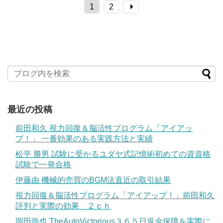
1
2
最近の投稿
前田和久 視力回復＆脳活性プログラム「アイアッ
プ！」 一番効果のある実践方法と実績
松平 勝男 試験に受かるユダヤ式記憶術初めての資資格
試験で一発合格
伊藤由 機械的売買のBGM法直近の取引結果
視力回復＆脳活性プログラム「アイアップ！」前田和久
評判と実際の効果 ２ｃｈ
岡田尚也 TheAutoVictorious３６５日返金保障を実際に