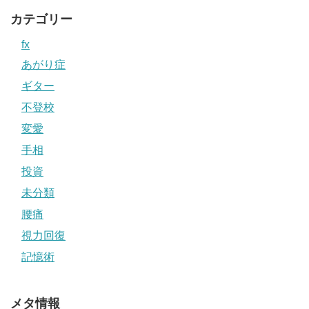
カテゴリー
fx
あがり症
ギター
不登校
変愛
手相
投資
未分類
腰痛
視力回復
記憶術
メタ情報