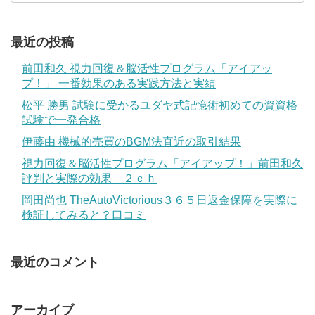
最近の投稿
前田和久 視力回復＆脳活性プログラム「アイアッ
プ！」 一番効果のある実践方法と実績
松平 勝男 試験に受かるユダヤ式記憶術初めての資資格
試験で一発合格
伊藤由 機械的売買のBGM法直近の取引結果
視力回復＆脳活性プログラム「アイアップ！」前田和久
評判と実際の効果 ２ｃｈ
岡田尚也 TheAutoVictorious３６５日返金保障を実際に
検証してみると？口コミ
最近のコメント
アーカイブ