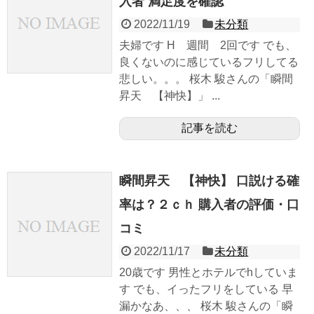
入者 満足度を確認
2022/11/19
未分類
夫婦です H 週間 2回です でも、
良くないのに感じているフリしてる
悲しい。。。 桜木 駿さんの「瞬間
昇天 【神快】」 ...
記事を読む
瞬間昇天 【神快】 口説ける確
率は？２ｃｈ 購入者の評価・口
コミ
2022/11/17
未分類
20歳です 男性とホテルでhしていま
す でも、イったフリをしている 早
漏かなあ、、、 桜木 駿さんの「瞬