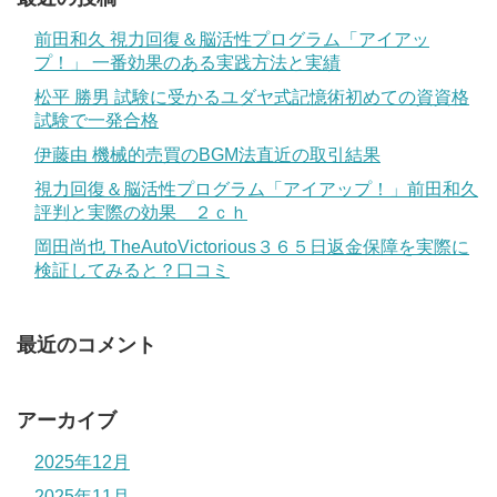
前田和久 視力回復＆脳活性プログラム「アイアッ
プ！」 一番効果のある実践方法と実績
松平 勝男 試験に受かるユダヤ式記憶術初めての資資格
試験で一発合格
伊藤由 機械的売買のBGM法直近の取引結果
視力回復＆脳活性プログラム「アイアップ！」前田和久
評判と実際の効果 ２ｃｈ
岡田尚也 TheAutoVictorious３６５日返金保障を実際に
検証してみると？口コミ
最近のコメント
アーカイブ
2025年12月
2025年11月