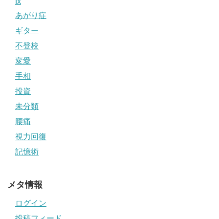
fx
あがり症
ギター
不登校
変愛
手相
投資
未分類
腰痛
視力回復
記憶術
メタ情報
ログイン
投稿フィード