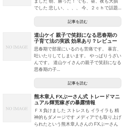
ました 朝、勝った！ でも、昼、夜も大損
でした 悲しい、、、、 今、２ｃｈで話題...
記事を読む
道山ケイ 親子で笑顔になる思春期の
子育て法の実践 効果あり？レビュー
思春期で部屋にいるのも苦痛です。 暴言、
吐いたりしてしまいます。 やっぱりうざい
んです。 道山ケイさんの親子で笑顔になる
思春期の子...
記事を読む
熊木章人 FXぷーさん式 トレードマニ
ュアル輝荒稼ぎの暴露情報
ＦＸ負けました ストレスも イライラも 精
神的もダメージです メディアでも取り上げ
られたという熊木章人さんの FXぷーさん