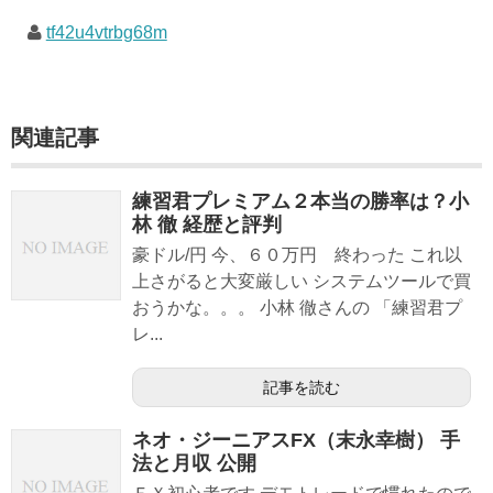
tf42u4vtrbg68m
関連記事
練習君プレミアム２本当の勝率は？小
林 徹 経歴と評判
豪ドル/円 今、６０万円 終わった これ以
上さがると大変厳しい システムツールで買
おうかな。。。 小林 徹さんの 「練習君プ
レ...
記事を読む
ネオ・ジーニアスFX（末永幸樹） 手
法と月収 公開